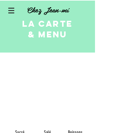
Chez Jean-mi
La carte
& menu
Sucré
Salé
Boissons