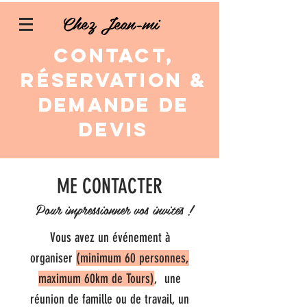
Chez Jean-mi
CONTACT,
RéSERVATION &
demande de
devis
ME CONTACTER
Pour impressionner vos invités !
Vous avez un événement à
organiser
(
minimum 60 personnes,
maximum 60km de Tours)
, une
réunion de famille ou de travail, un