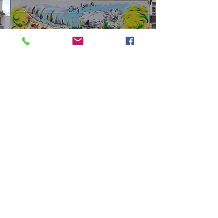
ADRESSE
Sur le Boulevard Béranger
37000 Tours
MENTIONS LEGALE
HORAIRES