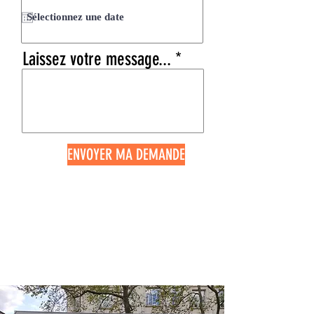
q
u
i
Laissez votre message...
r
e
d
ENVOYER MA DEMANDE